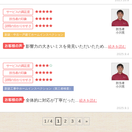
2025.10.8
サービスの満足度
担当者の印象
説明の分かりやすさ
担当者
小川晃
新築・中古一戸建てホームインスペクション
影響力の大きいミスを発見いただいたため...
続きを読む
2025.9.4
サービスの満足度
担当者の印象
説明の分かりやすさ
担当者
小川晃
新築工事中ホームインスペクション（第三者検査）
全体的に対応が丁寧だった...
続きを読む
2025.9.1
1 / 4
1
2
3
4
»