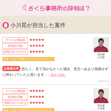
小川晃が担当した案件
サービスの満足度
担当者の印象
説明の分かりやすさ
担当者
小川晃
新築・中古一戸建てホームインスペクション
恐らく、見て頂かなかった場合、売主へあまり指摘せず
に終わっていたと思います。...
続きを読む
2026.8.3
サービスの満足度
担当者の印象
説明の分かりやすさ
担当者
小川晃
新築・中古一戸建てホームインスペクション