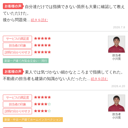
自分達だけでは指摘できない箇所も大量に確認して教え
ていただけた。
後から問題発...
続きを読む
2026.7.8
サービスの満足度
担当者の印象
説明の分かりやすさ
担当者
小川晃
新築一戸建て内覧会立会い・同行
素人では気づかない細かなところまで指摘してくれた。
不動産の担当者も建築の知識がない人だったた...
続きを読む
2026.4.20
サービスの満足度
担当者の印象
説明の分かりやすさ
担当者
小川晃
新築・中古一戸建てホームインスペクション