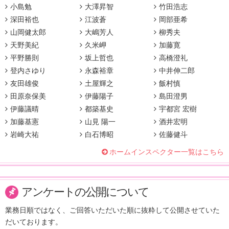
小島勉
大澤昇智
竹田浩志
深田裕也
江波蒼
岡部亜希
山岡健太郎
大嶋芳人
柳秀夫
天野美紀
久米岬
加藤寛
平野勝則
坂上哲也
高橋澄礼
登内さゆり
永森裕章
中井伸二郎
友田雄俊
土屋輝之
飯村慎
田原奈保美
伊藤陽子
島田澄男
伊藤議晴
都築基史
宇都宮 宏樹
加藤基憲
山見 陽一
酒井宏明
岩崎大祐
白石博昭
佐藤健斗
ホームインスペクター一覧はこちら
アンケートの公開について
業務日順ではなく、ご回答いただいた順に抜粋して公開させていた
だいております。