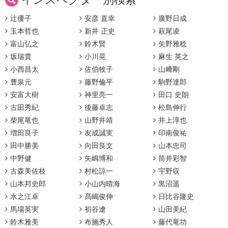
辻優子
安彦 直幸
廣野日成
玉本哲也
新井 正史
萩尾凌
富山弘之
鈴木賢
矢野雅稔
坂瑞貴
小川晃
麻生 英之
小西昌太
佐伯牧子
山﨑剛
豊泉元
藤野倫平
駒野達郎
安富大樹
神里亮一
田口 史朗
古田秀紀
後藤卓志
松島伸行
柴尾竜也
山野井靖
井上淳也
増田良子
友成誠実
印南俊祐
田中勝美
向田良文
山本忠司
中野健
矢嶋博和
筒井彩智
古森美佐枝
村松諒一
宇野収
山本邦史郎
小山内晴海
黒沼遥
水之江卓
髙嶋俊伸
日比谷隆史
馬場英実
初谷遼
山田美紀
鈴木雅美
布施秀人
藤代竜功