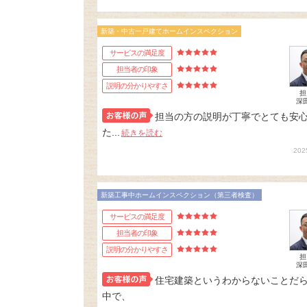
新築・中古一戸建てホームインスペクション
サービスの満足度
担当者の印象
説明の分かりやすさ
担
深
担当の方の説明が丁寧でとても安
た...
続きを読む
202
新築工事中ホームインスペクション（第三者検査）
サービスの満足度
担当者の印象
説明の分かりやすさ
担
深
住宅建築というわからないことだ
中で、