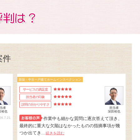
案件
新築・中古一戸建てホームインスペクション
サービスの満足度
担当者の印象
説明の分かりやすさ
当者
担当者
田裕也
深田裕也
26.7.21
作業中も細かな質問に逐次答えて頂き、
最終的に重大な欠陥はなかったものの指摘事項が幾
つか出てき...
続きを読む