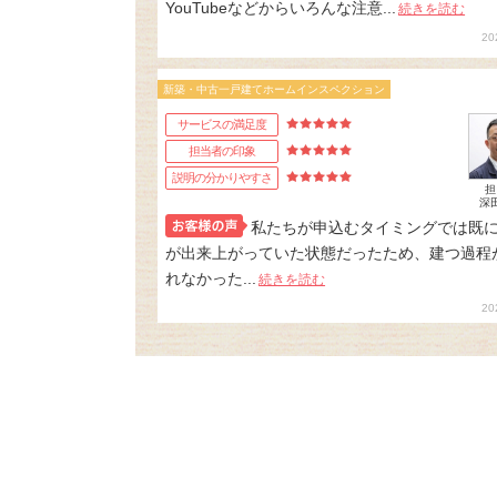
YouTubeなどからいろんな注意...
続きを読む
20
新築・中古一戸建てホームインスペクション
サービスの満足度
担当者の印象
説明の分かりやすさ
担
深
私たちが申込むタイミングでは既
が出来上がっていた状態だったため、建つ過程
れなかった...
続きを読む
20