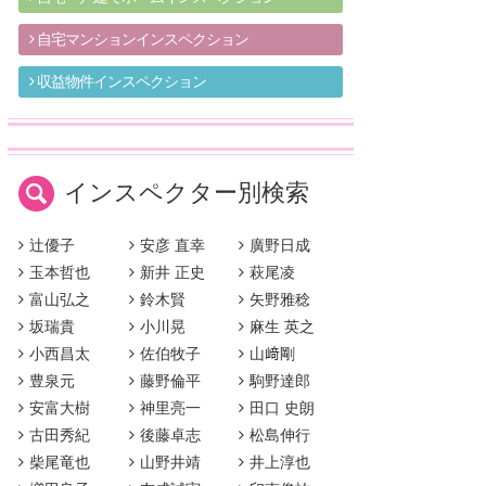
自宅マンションインスペクション
収益物件インスペクション
インスペクター別検索
辻優子
安彦 直幸
廣野日成
玉本哲也
新井 正史
萩尾凌
富山弘之
鈴木賢
矢野雅稔
坂瑞貴
小川晃
麻生 英之
小西昌太
佐伯牧子
山﨑剛
豊泉元
藤野倫平
駒野達郎
安富大樹
神里亮一
田口 史朗
古田秀紀
後藤卓志
松島伸行
柴尾竜也
山野井靖
井上淳也