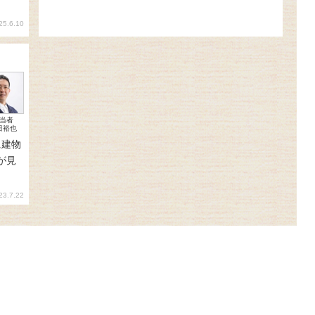
25.6.10
当者
田裕也
に建物
が見
23.7.22