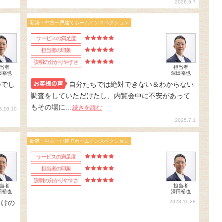
2026.5.7
新築・中古一戸建てホームインスペクション
サービスの満足度
担当者の印象
説明の分かりやすさ
当者
担当者
田裕也
深田裕也
心でし
自分たちでは絶対できない＆わからない
調査をしていただけたし、内覧会中に不安があって
もその場に...
続きを読む
5.10.10
2025.7.1
新築・中古一戸建てホームインスペクション
サービスの満足度
担当者の印象
説明の分かりやすさ
当者
担当者
田裕也
深田裕也
らけの
2023.11.28