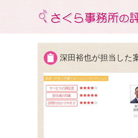
深田裕也が担当した
新築・中古一戸建てホームインスペクション
サービスの満足度
担当者の印象
説明の分かりやすさ
担
深
20