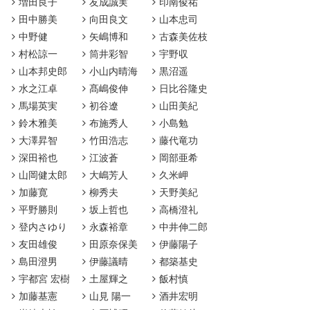
増田良子
友成誠実
印南俊祐
田中勝美
向田良文
山本忠司
中野健
矢嶋博和
古森美佐枝
村松諒一
筒井彩智
宇野収
山本邦史郎
小山内晴海
黒沼遥
水之江卓
髙嶋俊伸
日比谷隆史
馬場英実
初谷遼
山田美紀
鈴木雅美
布施秀人
小島勉
大澤昇智
竹田浩志
藤代竜功
深田裕也
江波蒼
岡部亜希
山岡健太郎
大嶋芳人
久米岬
加藤寛
柳秀夫
天野美紀
平野勝則
坂上哲也
高橋澄礼
登内さゆり
永森裕章
中井伸二郎
友田雄俊
田原奈保美
伊藤陽子
島田澄男
伊藤議晴
都築基史
宇都宮 宏樹
土屋輝之
飯村慎
加藤基憲
山見 陽一
酒井宏明