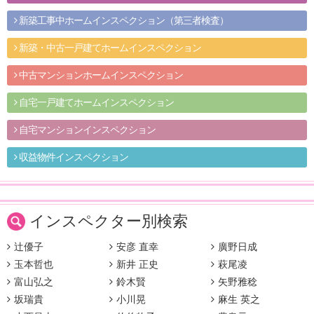
新築工事中ホームインスペクション（第三者検査）
新築・中古一戸建てホームインスペクション
中古マンションホームインスペクション
自宅一戸建てホームインスペクション
自宅マンションインスペクション
収益物件インスペクション
インスペクター別検索
辻優子
安彦 直幸
廣野日成
玉本哲也
新井 正史
萩尾凌
富山弘之
鈴木賢
矢野雅稔
坂瑞貴
小川晃
麻生 英之