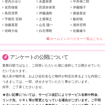
登内さゆり
永森裕章
中井伸二郎
友田雄俊
田原奈保美
伊藤陽子
島田澄男
伊藤議晴
都築基史
宇都宮 宏樹
土屋輝之
飯村慎
加藤基憲
山見 陽一
酒井宏明
岩崎大祐
白石博昭
佐藤健斗
ホームインスペクター一覧はこちら
アンケートの公開について
業務日順ではなく、ご回答いただいた順に抜粋して公開させていた
だいております。
個人名や物件名、および会社名など物件が特定出来るような内容に
つきましては、一部、伏せさせていただく事がございます。
何卒、ご了承くださいませ。
★古い記事については、サービス改訂によりサービス名称や料金、
リンク先、ＵＲＬ等が変更となっている場合がございます。ご不明