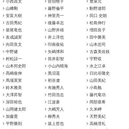
小西昌太
佐伯牧子
豊泉元
山﨑剛
藤野倫平
駒野達郎
安富大樹
神里亮一
田口 史朗
古田秀紀
後藤卓志
松島伸行
柴尾竜也
山野井靖
増田良子
友成誠実
井上淳也
田中勝美
向田良文
印南俊祐
山本忠司
中野健
矢嶋博和
古森美佐枝
村松諒一
筒井彩智
宇野収
山本邦史郎
小山内晴海
水之江卓
髙嶋俊伸
黒沼遥
日比谷隆史
馬場英実
初谷遼
山田美紀
鈴木雅美
布施秀人
小島勉
大澤昇智
竹田浩志
藤代竜功
深田裕也
江波蒼
岡部亜希
山岡健太郎
大嶋芳人
久米岬
加藤寛
柳秀夫
天野美紀
平野勝則
坂上哲也
高橋澄礼