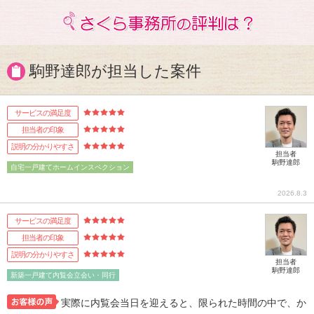
駒野達郎が担当した案件
サービスの満足度
担当者の印象
説明の分かりやすさ
担当者
駒野達郎
自宅一戸建てホームインスペクション
2026.8.3
サービスの満足度
担当者の印象
説明の分かりやすさ
担当者
駒野達郎
新築一戸建て内覧会立会い・同行
実際に内覧会当日を迎えると、限られた時間の中で、か