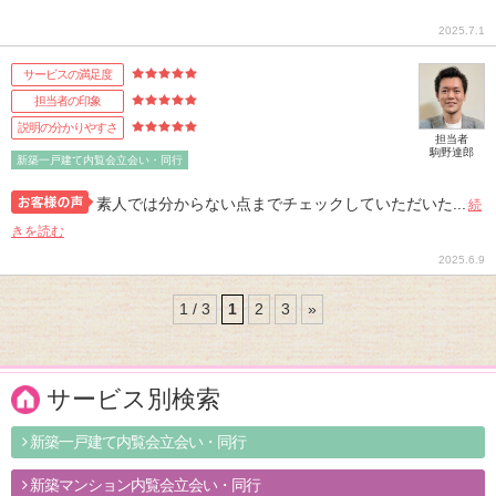
2025.7.1
サービスの満足度
担当者の印象
説明の分かりやすさ
担当者
駒野達郎
新築一戸建て内覧会立会い・同行
素人では分からない点までチェックしていただいた...
続
きを読む
2025.6.9
1 / 3
1
2
3
»
サービス別検索
新築一戸建て内覧会立会い・同行
新築マンション内覧会立会い・同行