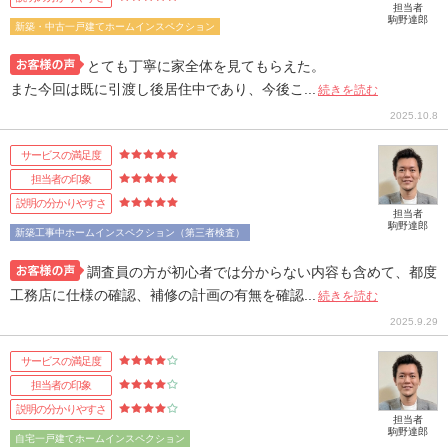
担当者
駒野達郎
新築・中古一戸建てホームインスペクション
とても丁寧に家全体を見てもらえた。
また今回は既に引渡し後居住中であり、今後こ...
続きを読む
2025.10.8
サービスの満足度
担当者の印象
説明の分かりやすさ
担当者
駒野達郎
新築工事中ホームインスペクション（第三者検査）
調査員の方が初心者では分からない内容も含めて、都度
工務店に仕様の確認、補修の計画の有無を確認...
続きを読む
2025.9.29
サービスの満足度
担当者の印象
説明の分かりやすさ
担当者
駒野達郎
自宅一戸建てホームインスペクション