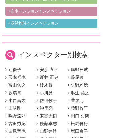
自宅マンションインスペクション
収益物件インスペクション
インスペクター別検索
辻優子
安彦 直幸
廣野日成
玉本哲也
新井 正史
萩尾凌
富山弘之
鈴木賢
矢野雅稔
坂瑞貴
小川晃
麻生 英之
小西昌太
佐伯牧子
豊泉元
山﨑剛
神里亮一
藤野倫平
駒野達郎
安富大樹
田口 史朗
古田秀紀
後藤卓志
松島伸行
柴尾竜也
山野井靖
増田良子