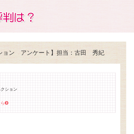
ション アンケート】担当：古田 秀紀
ペクション
ちら