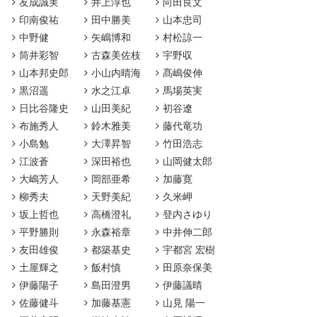
友成誠実
井上淳也
向田良文
印南俊祐
田中勝美
山本忠司
中野健
矢嶋博和
村松諒一
筒井彩智
古森美佐枝
宇野収
山本邦史郎
小山内晴海
髙嶋俊伸
黒沼遥
水之江卓
馬場英実
日比谷隆史
山田美紀
初谷遼
布施秀人
鈴木雅美
藤代竜功
小島勉
大澤昇智
竹田浩志
江波蒼
深田裕也
山岡健太郎
大嶋芳人
岡部亜希
加藤寛
柳秀夫
天野美紀
久米岬
坂上哲也
高橋澄礼
登内さゆり
平野勝則
永森裕章
中井伸二郎
友田雄俊
都築基史
宇都宮 宏樹
土屋輝之
飯村慎
田原奈保美
伊藤陽子
島田澄男
伊藤議晴
佐藤健斗
加藤基憲
山見 陽一