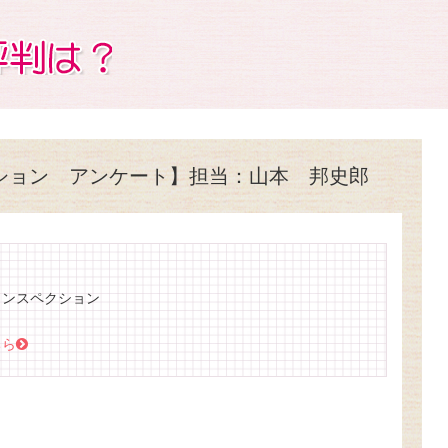
ション アンケート】担当：山本 邦史郎
インスペクション
ちら