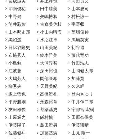
友成誠実
井上淳也
向田良文
印南俊祐
田中勝美
山本忠司
中野健
矢嶋博和
村松諒一
筒井彩智
古森美佐枝
宇野収
山本邦史郎
小山内晴海
髙嶋俊伸
黒沼遥
水之江卓
馬場英実
日比谷隆史
山田美紀
初谷遼
布施秀人
鈴木雅美
藤代竜功
小島勉
大澤昇智
竹田浩志
江波蒼
深田裕也
山岡健太郎
大嶋芳人
岡部亜希
加藤寛
柳秀夫
天野美紀
久米岬
坂上哲也
高橋澄礼
登内さゆり
平野勝則
永森裕章
中井伸二郎
友田雄俊
都築基史
宇都宮 宏樹
土屋輝之
飯村慎
田原奈保美
伊藤陽子
島田澄男
伊藤議晴
佐藤健斗
加藤基憲
山見 陽一