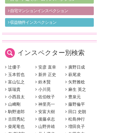
自宅マンションインスペクション
収益物件インスペクション
インスペクター別検索
辻優子
安彦 直幸
廣野日成
玉本哲也
新井 正史
萩尾凌
富山弘之
鈴木賢
矢野雅稔
坂瑞貴
小川晃
麻生 英之
小西昌太
佐伯牧子
豊泉元
山﨑剛
神里亮一
藤野倫平
駒野達郎
安富大樹
田口 史朗
古田秀紀
後藤卓志
松島伸行
柴尾竜也
山野井靖
増田良子