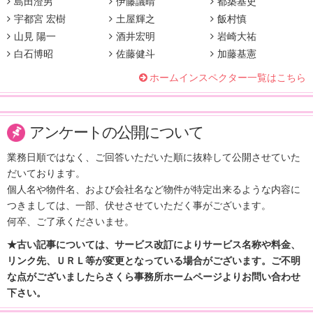
島田澄男
伊藤議晴
都築基史
宇都宮 宏樹
土屋輝之
飯村慎
山見 陽一
酒井宏明
岩崎大祐
白石博昭
佐藤健斗
加藤基憲
ホームインスペクター一覧はこちら
アンケートの公開について
業務日順ではなく、ご回答いただいた順に抜粋して公開させていた
だいております。
個人名や物件名、および会社名など物件が特定出来るような内容に
つきましては、一部、伏せさせていただく事がございます。
何卒、ご了承くださいませ。
★古い記事については、サービス改訂によりサービス名称や料金、
リンク先、ＵＲＬ等が変更となっている場合がございます。ご不明
な点がございましたらさくら事務所ホームページよりお問い合わせ
下さい。