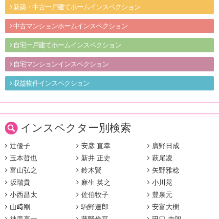
新築・中古一戸建てホームインスペクション
中古マンションホームインスペクション
自宅一戸建てホームインスペクション
自宅マンションインスペクション
収益物件インスペクション
インスペクター別検索
辻優子
安彦 直幸
廣野日成
玉本哲也
新井 正史
萩尾凌
富山弘之
鈴木賢
矢野雅稔
坂瑞貴
麻生 英之
小川晃
小西昌太
佐伯牧子
豊泉元
山﨑剛
駒野達郎
安富大樹