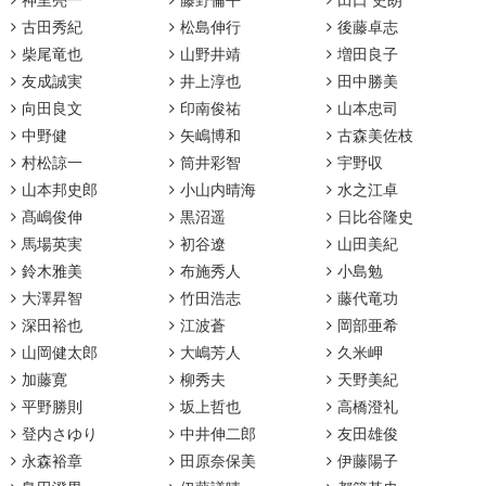
神里亮一
藤野倫平
田口 史朗
古田秀紀
松島伸行
後藤卓志
柴尾竜也
山野井靖
増田良子
友成誠実
井上淳也
田中勝美
向田良文
印南俊祐
山本忠司
中野健
矢嶋博和
古森美佐枝
村松諒一
筒井彩智
宇野収
山本邦史郎
小山内晴海
水之江卓
髙嶋俊伸
黒沼遥
日比谷隆史
馬場英実
初谷遼
山田美紀
鈴木雅美
布施秀人
小島勉
大澤昇智
竹田浩志
藤代竜功
深田裕也
江波蒼
岡部亜希
山岡健太郎
大嶋芳人
久米岬
加藤寛
柳秀夫
天野美紀
平野勝則
坂上哲也
高橋澄礼
登内さゆり
中井伸二郎
友田雄俊
永森裕章
田原奈保美
伊藤陽子