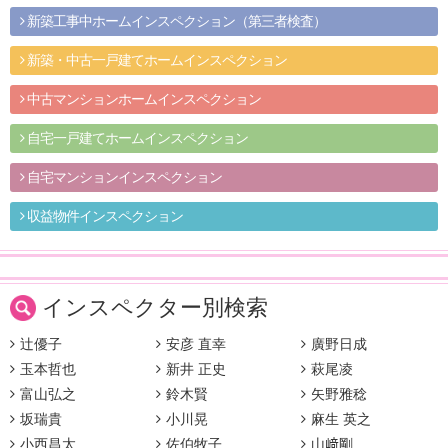
新築工事中ホームインスペクション（第三者検査）
新築・中古一戸建てホームインスペクション
中古マンションホームインスペクション
自宅一戸建てホームインスペクション
自宅マンションインスペクション
収益物件インスペクション
インスペクター別検索
辻優子
安彦 直幸
廣野日成
玉本哲也
新井 正史
萩尾凌
富山弘之
鈴木賢
矢野雅稔
坂瑞貴
小川晃
麻生 英之
小西昌太
佐伯牧子
山﨑剛