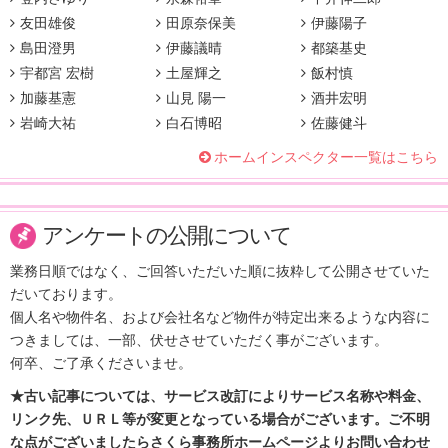
友田雄俊
田原奈保美
伊藤陽子
島田澄男
伊藤議晴
都築基史
宇都宮 宏樹
土屋輝之
飯村慎
加藤基憲
山見 陽一
酒井宏明
岩崎大祐
白石博昭
佐藤健斗
ホームインスペクター一覧はこちら
アンケートの公開について
業務日順ではなく、ご回答いただいた順に抜粋して公開させていた
だいております。
個人名や物件名、および会社名など物件が特定出来るような内容に
つきましては、一部、伏せさせていただく事がございます。
何卒、ご了承くださいませ。
★古い記事については、サービス改訂によりサービス名称や料金、
リンク先、ＵＲＬ等が変更となっている場合がございます。ご不明
な点がございましたらさくら事務所ホームページよりお問い合わせ