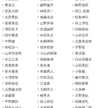
豊泉元
藤野倫平
駒野達郎
安富大樹
神里亮一
田口 史朗
古田秀紀
後藤卓志
松島伸行
柴尾竜也
山野井靖
井上淳也
増田良子
友成誠実
印南俊祐
田中勝美
向田良文
山本忠司
中野健
矢嶋博和
古森美佐枝
村松諒一
筒井彩智
宇野収
山本邦史郎
小山内晴海
黒沼遥
水之江卓
髙嶋俊伸
日比谷隆史
馬場英実
初谷遼
山田美紀
鈴木雅美
布施秀人
小島勉
大澤昇智
竹田浩志
藤代竜功
深田裕也
江波蒼
岡部亜希
山岡健太郎
大嶋芳人
久米岬
加藤寛
柳秀夫
天野美紀
平野勝則
坂上哲也
高橋澄礼
登内さゆり
永森裕章
中井伸二郎