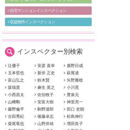
自宅マンションインスペクション
収益物件インスペクション
インスペクター別検索
辻優子
安彦 直幸
廣野日成
玉本哲也
新井 正史
萩尾凌
富山弘之
鈴木賢
矢野雅稔
坂瑞貴
麻生 英之
小川晃
小西昌太
佐伯牧子
豊泉元
山﨑剛
安富大樹
神里亮一
藤野倫平
駒野達郎
田口 史朗
古田秀紀
後藤卓志
松島伸行
柴尾竜也
山野井靖
増田良子