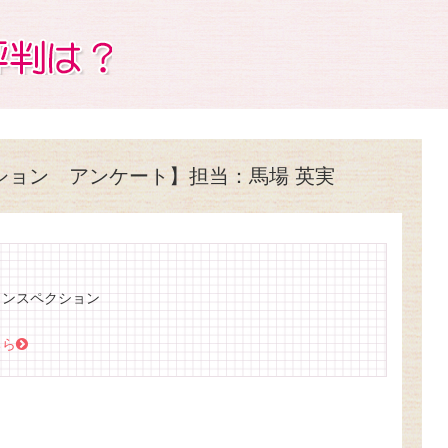
ション アンケート】担当：馬場 英実
インスペクション
ちら