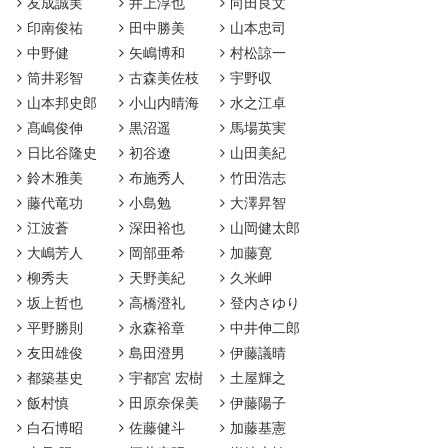
友成誠実
井上淳也
向田良文
印南俊祐
田中勝美
山本忠司
中野健
矢嶋博和
村松諒一
筒井彩智
古森美佐枝
宇野収
山本邦史郎
小山内晴海
水之江卓
髙嶋俊伸
黒沼遥
馬場英実
日比谷隆史
初谷遼
山田美紀
鈴木雅美
布施秀人
竹田浩志
藤代竜功
小島勉
大澤昇智
江波蒼
深田裕也
山岡健太郎
大嶋芳人
岡部亜希
加藤寛
柳秀夫
天野美紀
久米岬
坂上哲也
高橋澄礼
登内さゆり
平野勝則
永森裕章
中井伸二郎
友田雄俊
島田澄男
伊藤議晴
都築基史
宇都宮 宏樹
土屋輝之
飯村慎
田原奈保美
伊藤陽子
白石博昭
佐藤健斗
加藤基憲