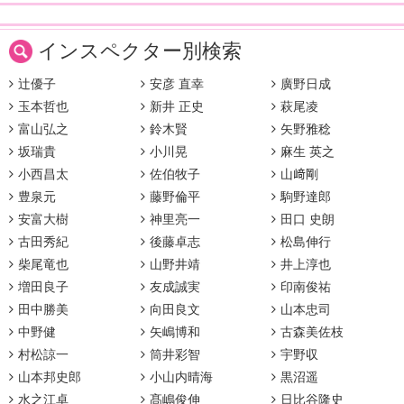
インスペクター別検索
辻優子
安彦 直幸
廣野日成
玉本哲也
新井 正史
萩尾凌
富山弘之
鈴木賢
矢野雅稔
坂瑞貴
小川晃
麻生 英之
小西昌太
佐伯牧子
山﨑剛
豊泉元
藤野倫平
駒野達郎
安富大樹
神里亮一
田口 史朗
古田秀紀
後藤卓志
松島伸行
柴尾竜也
山野井靖
井上淳也
増田良子
友成誠実
印南俊祐
田中勝美
向田良文
山本忠司
中野健
矢嶋博和
古森美佐枝
村松諒一
筒井彩智
宇野収
山本邦史郎
小山内晴海
黒沼遥
水之江卓
髙嶋俊伸
日比谷隆史