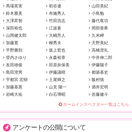
馬場英実
初谷遼
山田美紀
鈴木雅美
布施秀人
小島勉
大澤昇智
竹田浩志
藤代竜功
深田裕也
江波蒼
岡部亜希
山岡健太郎
大嶋芳人
久米岬
加藤寛
柳秀夫
天野美紀
平野勝則
坂上哲也
高橋澄礼
登内さゆり
永森裕章
中井伸二郎
友田雄俊
田原奈保美
伊藤陽子
島田澄男
伊藤議晴
都築基史
宇都宮 宏樹
土屋輝之
飯村慎
加藤基憲
山見 陽一
酒井宏明
岩崎大祐
白石博昭
佐藤健斗
ホームインスペクター一覧はこちら
アンケートの公開について