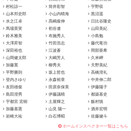
村松諒一
筒井彩智
宇野収
山本邦史郎
小山内晴海
黒沼遥
水之江卓
髙嶋俊伸
日比谷隆史
馬場英実
初谷遼
山田美紀
鈴木雅美
布施秀人
小島勉
大澤昇智
竹田浩志
藤代竜功
深田裕也
江波蒼
岡部亜希
山岡健太郎
大嶋芳人
久米岬
加藤寛
柳秀夫
天野美紀
平野勝則
坂上哲也
高橋澄礼
登内さゆり
永森裕章
中井伸二郎
友田雄俊
田原奈保美
伊藤陽子
島田澄男
伊藤議晴
都築基史
宇都宮 宏樹
土屋輝之
飯村慎
加藤基憲
山見 陽一
酒井宏明
岩崎大祐
白石博昭
佐藤健斗
ホームインスペクター一覧はこちら