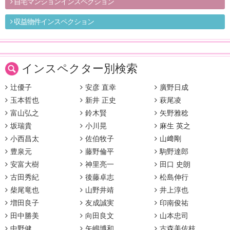
自宅マンションインスペクション
収益物件インスペクション
インスペクター別検索
辻優子
安彦 直幸
廣野日成
玉本哲也
新井 正史
萩尾凌
富山弘之
鈴木賢
矢野雅稔
坂瑞貴
小川晃
麻生 英之
小西昌太
佐伯牧子
山﨑剛
豊泉元
藤野倫平
駒野達郎
安富大樹
神里亮一
田口 史朗
古田秀紀
後藤卓志
松島伸行
柴尾竜也
山野井靖
井上淳也
増田良子
友成誠実
印南俊祐
田中勝美
向田良文
山本忠司
中野健
矢嶋博和
古森美佐枝