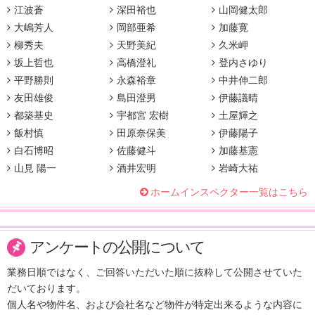
江波蒼
深田裕也
山岡健太郎
大嶋芳人
岡部亜希
加藤寛
柳秀夫
天野美紀
久米岬
坂上哲也
高橋澄礼
登内さゆり
平野勝則
永森裕章
中井伸二郎
友田雄俊
島田澄男
伊藤議晴
都築基史
宇都宮 宏樹
土屋輝之
飯村慎
田原奈保美
伊藤陽子
白石博昭
佐藤健斗
加藤基憲
山見 陽一
酒井宏明
岩崎大祐
ホームインスペクター一覧はこちら
アンケートの公開について
業務日順ではなく、ご回答いただいた順に抜粋して公開させていた
だいております。
個人名や物件名、および会社名など物件が特定出来るような内容に