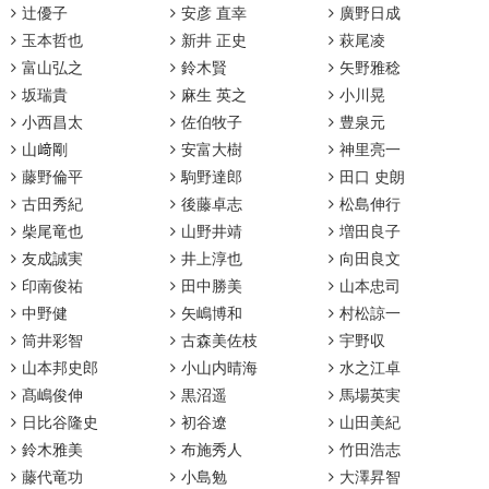
辻優子
安彦 直幸
廣野日成
玉本哲也
新井 正史
萩尾凌
富山弘之
鈴木賢
矢野雅稔
坂瑞貴
麻生 英之
小川晃
小西昌太
佐伯牧子
豊泉元
山﨑剛
安富大樹
神里亮一
藤野倫平
駒野達郎
田口 史朗
古田秀紀
後藤卓志
松島伸行
柴尾竜也
山野井靖
増田良子
友成誠実
井上淳也
向田良文
印南俊祐
田中勝美
山本忠司
中野健
矢嶋博和
村松諒一
筒井彩智
古森美佐枝
宇野収
山本邦史郎
小山内晴海
水之江卓
髙嶋俊伸
黒沼遥
馬場英実
日比谷隆史
初谷遼
山田美紀
鈴木雅美
布施秀人
竹田浩志
藤代竜功
小島勉
大澤昇智