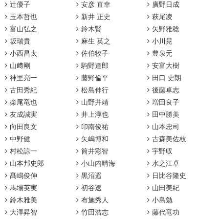
辻優子
安彦 直幸
廣野日成
玉本哲也
新井 正史
萩尾凌
富山弘之
鈴木賢
矢野雅稔
坂瑞貴
麻生 英之
小川晃
小西昌太
佐伯牧子
豊泉元
山﨑剛
駒野達郎
安富大樹
神里亮一
藤野倫平
田口 史朗
古田秀紀
松島伸行
後藤卓志
柴尾竜也
山野井靖
増田良子
友成誠実
井上淳也
田中勝美
向田良文
印南俊祐
山本忠司
中野健
矢嶋博和
古森美佐枝
村松諒一
筒井彩智
宇野収
山本邦史郎
小山内晴海
水之江卓
髙嶋俊伸
黒沼遥
日比谷隆史
馬場英実
初谷遼
山田美紀
鈴木雅美
布施秀人
小島勉
大澤昇智
竹田浩志
藤代竜功