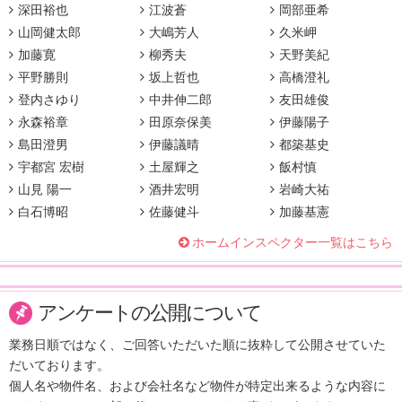
深田裕也
江波蒼
岡部亜希
山岡健太郎
大嶋芳人
久米岬
加藤寛
柳秀夫
天野美紀
平野勝則
坂上哲也
高橋澄礼
登内さゆり
中井伸二郎
友田雄俊
永森裕章
田原奈保美
伊藤陽子
島田澄男
伊藤議晴
都築基史
宇都宮 宏樹
土屋輝之
飯村慎
山見 陽一
酒井宏明
岩崎大祐
白石博昭
佐藤健斗
加藤基憲
ホームインスペクター一覧はこちら
アンケートの公開について
業務日順ではなく、ご回答いただいた順に抜粋して公開させていた
だいております。
個人名や物件名、および会社名など物件が特定出来るような内容に