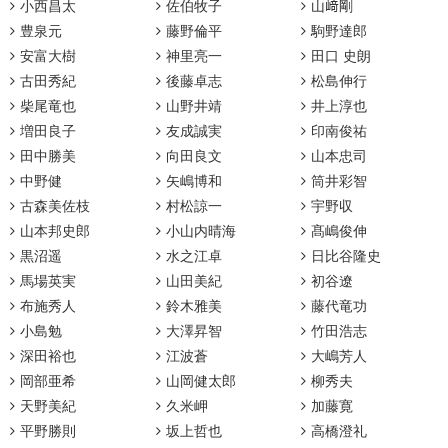
小西昌太
佐伯牧子
山﨑剛
豊泉元
藤野倫平
駒野達郎
安富大樹
神里亮一
田口 史朗
古田秀紀
後藤卓志
松島伸行
柴尾竜也
山野井靖
井上淳也
増田良子
友成誠実
印南俊祐
田中勝美
向田良文
山本忠司
中野健
矢嶋博和
筒井彩智
古森美佐枝
村松諒一
宇野収
山本邦史郎
小山内晴海
髙嶋俊伸
黒沼遥
水之江卓
日比谷隆史
馬場英実
山田美紀
初谷遼
布施秀人
鈴木雅美
藤代竜功
小島勉
大澤昇智
竹田浩志
深田裕也
江波蒼
大嶋芳人
岡部亜希
山岡健太郎
柳秀夫
天野美紀
久米岬
加藤寛
平野勝則
坂上哲也
高橋澄礼