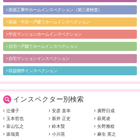
新築工事中ホームインスペクション（第三者検査）
新築・中古一戸建てホームインスペクション
中古マンションホームインスペクション
自宅一戸建てホームインスペクション
自宅マンションインスペクション
収益物件インスペクション
インスペクター別検索
辻優子
安彦 直幸
廣野日成
玉本哲也
新井 正史
萩尾凌
富山弘之
鈴木賢
矢野雅稔
坂瑞貴
小川晃
麻生 英之