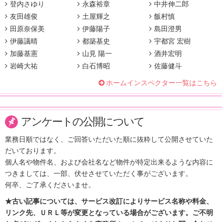
登内さゆり
永森裕章
中井伸二郎
友田雄俊
土屋輝之
飯村慎
田原奈保美
伊藤陽子
島田澄男
伊藤議晴
都築基史
宇都宮 宏樹
加藤基憲
山見 陽一
酒井宏明
岩崎大祐
白石博昭
佐藤健斗
ホームインスペクター一覧はこちら
アンケートの公開について
業務日順ではなく、ご回答いただいた順に抜粋して公開させていた
だいております。
個人名や物件名、および会社名など物件が特定出来るような内容に
つきましては、一部、伏せさせていただく事がございます。
何卒、ご了承くださいませ。
★古い記事については、サービス改訂によりサービス名称や料金、
リンク先、ＵＲＬ等が変更となっている場合がございます。ご不明