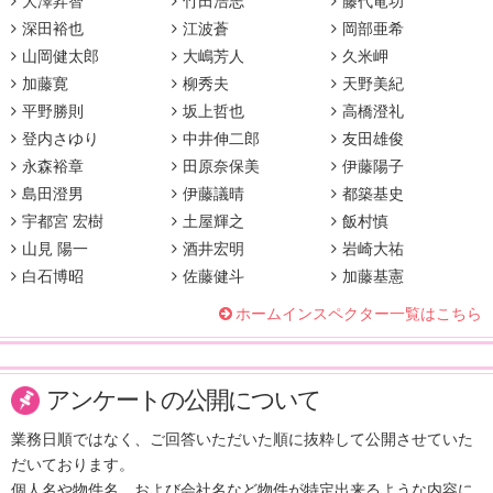
大澤昇智
竹田浩志
藤代竜功
深田裕也
江波蒼
岡部亜希
山岡健太郎
大嶋芳人
久米岬
加藤寛
柳秀夫
天野美紀
平野勝則
坂上哲也
高橋澄礼
登内さゆり
中井伸二郎
友田雄俊
永森裕章
田原奈保美
伊藤陽子
島田澄男
伊藤議晴
都築基史
宇都宮 宏樹
土屋輝之
飯村慎
山見 陽一
酒井宏明
岩崎大祐
白石博昭
佐藤健斗
加藤基憲
ホームインスペクター一覧はこちら
アンケートの公開について
業務日順ではなく、ご回答いただいた順に抜粋して公開させていた
だいております。
個人名や物件名、および会社名など物件が特定出来るような内容に