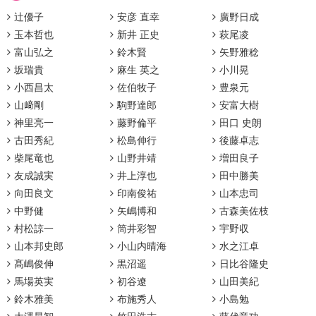
辻優子
安彦 直幸
廣野日成
玉本哲也
新井 正史
萩尾凌
富山弘之
鈴木賢
矢野雅稔
坂瑞貴
麻生 英之
小川晃
小西昌太
佐伯牧子
豊泉元
山﨑剛
駒野達郎
安富大樹
神里亮一
藤野倫平
田口 史朗
古田秀紀
松島伸行
後藤卓志
柴尾竜也
山野井靖
増田良子
友成誠実
井上淳也
田中勝美
向田良文
印南俊祐
山本忠司
中野健
矢嶋博和
古森美佐枝
村松諒一
筒井彩智
宇野収
山本邦史郎
小山内晴海
水之江卓
髙嶋俊伸
黒沼遥
日比谷隆史
馬場英実
初谷遼
山田美紀
鈴木雅美
布施秀人
小島勉