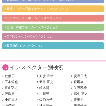
新築・中古一戸建てホームインスペクション
中古マンションホームインスペクション
自宅一戸建てホームインスペクション
自宅マンションインスペクション
収益物件インスペクション
インスペクター別検索
辻優子
安彦 直幸
廣野日成
玉本哲也
新井 正史
萩尾凌
富山弘之
鈴木賢
矢野雅稔
坂瑞貴
小川晃
麻生 英之
小西昌太
佐伯牧子
豊泉元
山﨑剛
神里亮一
藤野倫平