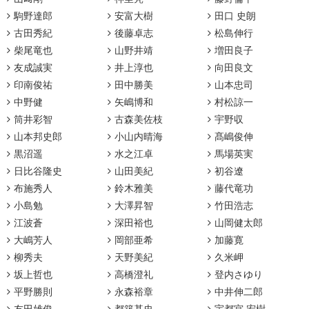
駒野達郎
安富大樹
田口 史朗
古田秀紀
後藤卓志
松島伸行
柴尾竜也
山野井靖
増田良子
友成誠実
井上淳也
向田良文
印南俊祐
田中勝美
山本忠司
中野健
矢嶋博和
村松諒一
筒井彩智
古森美佐枝
宇野収
山本邦史郎
小山内晴海
髙嶋俊伸
黒沼遥
水之江卓
馬場英実
日比谷隆史
山田美紀
初谷遼
布施秀人
鈴木雅美
藤代竜功
小島勉
大澤昇智
竹田浩志
江波蒼
深田裕也
山岡健太郎
大嶋芳人
岡部亜希
加藤寛
柳秀夫
天野美紀
久米岬
坂上哲也
高橋澄礼
登内さゆり
平野勝則
永森裕章
中井伸二郎