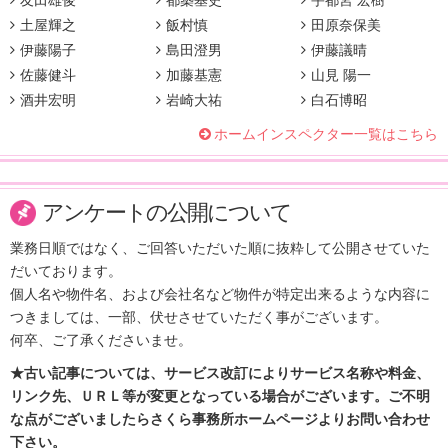
友田雄俊
都築基史
宇都宮 宏樹
土屋輝之
飯村慎
田原奈保美
伊藤陽子
島田澄男
伊藤議晴
佐藤健斗
加藤基憲
山見 陽一
酒井宏明
岩崎大祐
白石博昭
ホームインスペクター一覧はこちら
アンケートの公開について
業務日順ではなく、ご回答いただいた順に抜粋して公開させていた
だいております。
個人名や物件名、および会社名など物件が特定出来るような内容に
つきましては、一部、伏せさせていただく事がございます。
何卒、ご了承くださいませ。
★古い記事については、サービス改訂によりサービス名称や料金、
リンク先、ＵＲＬ等が変更となっている場合がございます。ご不明
な点がございましたらさくら事務所ホームページよりお問い合わせ
下さい。