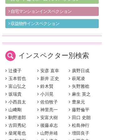
自宅マンションインスペクション
収益物件インスペクション
インスペクター別検索
辻優子
安彦 直幸
廣野日成
玉本哲也
新井 正史
萩尾凌
富山弘之
鈴木賢
矢野雅稔
坂瑞貴
小川晃
麻生 英之
小西昌太
佐伯牧子
豊泉元
山﨑剛
神里亮一
藤野倫平
駒野達郎
安富大樹
田口 史朗
古田秀紀
後藤卓志
松島伸行
柴尾竜也
山野井靖
増田良子