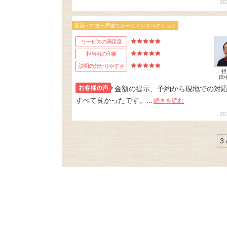
20
新築・中古一戸建てホームインスペクション
サービスの満足度
担当者の印象
説明の分かりやすさ
担
田
金額の提示、予約から現地での対
すべて良かったです。...
続きを読む
20
3 