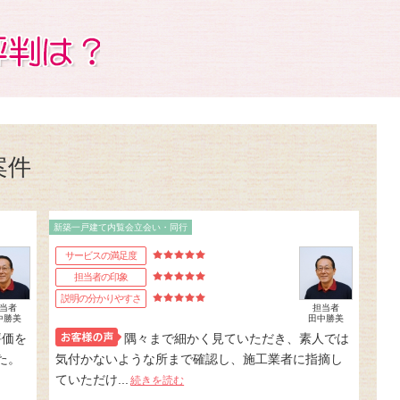
案件
新築一戸建て内覧会立会い・同行
サービスの満足度
担当者の印象
説明の分かりやすさ
当者
担当者
中勝美
田中勝美
評価を
隅々まで細かく見ていただき、素人では
た。
気付かないような所まで確認し、施工業者に指摘し
ていただけ...
続きを読む