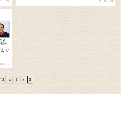
21.6.22
2020.2.28
当者
中勝美
応まで
18.9.14
/ 3
«
1
2
3