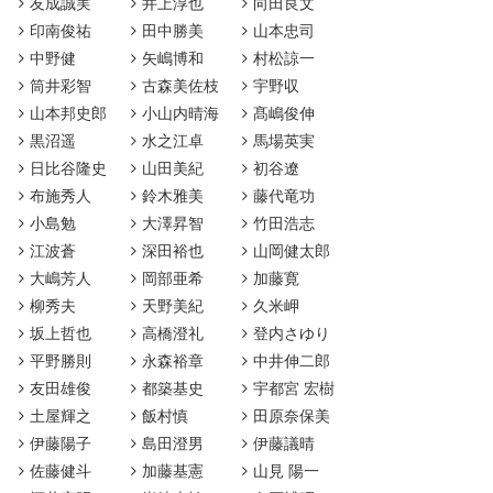
友成誠実
井上淳也
向田良文
印南俊祐
田中勝美
山本忠司
中野健
矢嶋博和
村松諒一
筒井彩智
古森美佐枝
宇野収
山本邦史郎
小山内晴海
髙嶋俊伸
黒沼遥
水之江卓
馬場英実
日比谷隆史
山田美紀
初谷遼
布施秀人
鈴木雅美
藤代竜功
小島勉
大澤昇智
竹田浩志
江波蒼
深田裕也
山岡健太郎
大嶋芳人
岡部亜希
加藤寛
柳秀夫
天野美紀
久米岬
坂上哲也
高橋澄礼
登内さゆり
平野勝則
永森裕章
中井伸二郎
友田雄俊
都築基史
宇都宮 宏樹
土屋輝之
飯村慎
田原奈保美
伊藤陽子
島田澄男
伊藤議晴
佐藤健斗
加藤基憲
山見 陽一