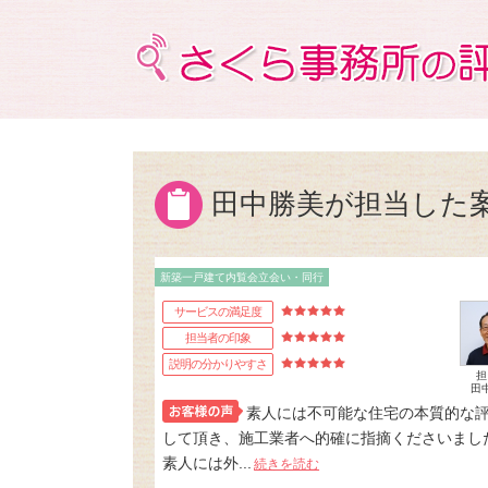
田中勝美が担当した
新築一戸建て内覧会立会い・同行
サービスの満足度
担当者の印象
説明の分かりやすさ
担
田
素人には不可能な住宅の本質的な
して頂き、施工業者へ的確に指摘くださいまし
素人には外...
続きを読む