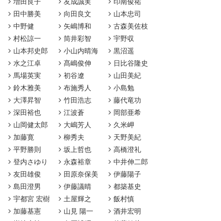
増田良子
友成誠実
印南俊祐
田中勝美
向田良文
山本忠司
中野健
矢嶋博和
古森美佐枝
村松諒一
筒井彩智
宇野収
山本邦史郎
小山内晴海
黒沼遥
水之江卓
髙嶋俊伸
日比谷隆史
馬場英実
初谷遼
山田美紀
鈴木雅美
布施秀人
小島勉
大澤昇智
竹田浩志
藤代竜功
深田裕也
江波蒼
岡部亜希
山岡健太郎
大嶋芳人
久米岬
加藤寛
柳秀夫
天野美紀
平野勝則
坂上哲也
高橋澄礼
登内さゆり
永森裕章
中井伸二郎
友田雄俊
田原奈保美
伊藤陽子
島田澄男
伊藤議晴
都築基史
宇都宮 宏樹
土屋輝之
飯村慎
加藤基憲
山見 陽一
酒井宏明