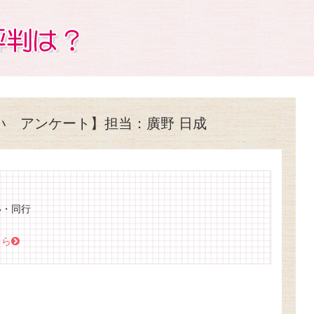
い アンケート】担当：廣野 日成
い・同行
ちら