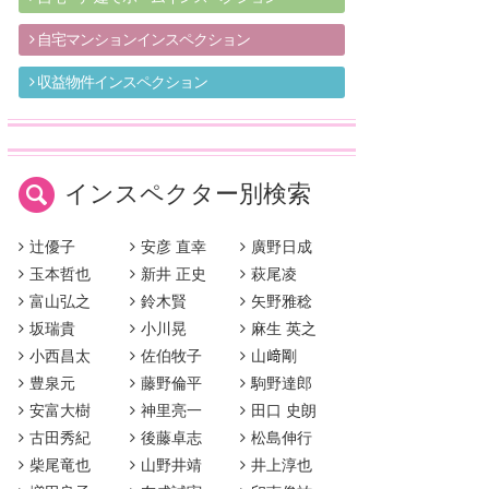
自宅マンションインスペクション
収益物件インスペクション
インスペクター別検索
辻優子
安彦 直幸
廣野日成
玉本哲也
新井 正史
萩尾凌
富山弘之
鈴木賢
矢野雅稔
坂瑞貴
小川晃
麻生 英之
小西昌太
佐伯牧子
山﨑剛
豊泉元
藤野倫平
駒野達郎
安富大樹
神里亮一
田口 史朗
古田秀紀
後藤卓志
松島伸行
柴尾竜也
山野井靖
井上淳也