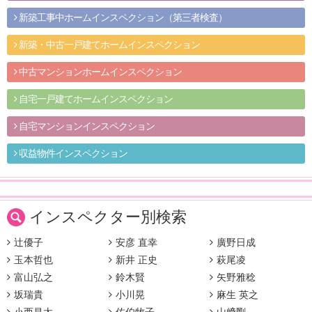
新築工事中ホームインスペクション（第三者検査）
新築・中古一戸建てホームインスペクション
中古マンションホームインスペクション
自宅一戸建てホームインスペクション
自宅マンションインスペクション
収益物件インスペクション
インスペクター別検索
辻優子
安彦 直幸
廣野日成
玉本哲也
新井 正史
萩尾凌
富山弘之
鈴木賢
矢野雅稔
坂瑞貴
小川晃
麻生 英之