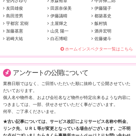
登内さゆり
永森裕章
中井伸二郎
友田雄俊
田原奈保美
伊藤陽子
島田澄男
伊藤議晴
都築基史
宇都宮 宏樹
土屋輝之
飯村慎
加藤基憲
山見 陽一
酒井宏明
岩崎大祐
白石博昭
佐藤健斗
ホームインスペクター一覧はこちら
アンケートの公開について
業務日順ではなく、ご回答いただいた順に抜粋して公開させていた
だいております。
個人名や物件名、および会社名など物件が特定出来るような内容に
つきましては、一部、伏せさせていただく事がございます。
何卒、ご了承くださいませ。
★古い記事については、サービス改訂によりサービス名称や料金、
リンク先、ＵＲＬ等が変更となっている場合がございます。ご不明
な点がございましたらさくら事務所ホームページよりお問い合わせ