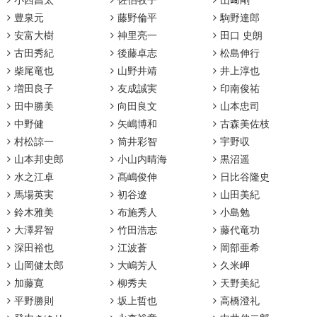
小西昌太
佐伯牧子
山﨑剛
豊泉元
藤野倫平
駒野達郎
安富大樹
神里亮一
田口 史朗
古田秀紀
後藤卓志
松島伸行
柴尾竜也
山野井靖
井上淳也
増田良子
友成誠実
印南俊祐
田中勝美
向田良文
山本忠司
中野健
矢嶋博和
古森美佐枝
村松諒一
筒井彩智
宇野収
山本邦史郎
小山内晴海
黒沼遥
水之江卓
髙嶋俊伸
日比谷隆史
馬場英実
初谷遼
山田美紀
鈴木雅美
布施秀人
小島勉
大澤昇智
竹田浩志
藤代竜功
深田裕也
江波蒼
岡部亜希
山岡健太郎
大嶋芳人
久米岬
加藤寛
柳秀夫
天野美紀
平野勝則
坂上哲也
高橋澄礼